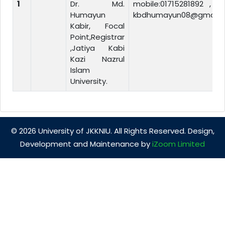
1
Dr. Md.
mobile:01715281892 , Em
Humayun
kbdhumayun08@gmail.
Kabir, Focal
Point,Registrar
,Jatiya Kabi
Kazi Nazrul
Islam
University.
© 2026 University of JKKNIU. All Rights Reserved. Design,
Development and Maintenance by
iZoom Limited