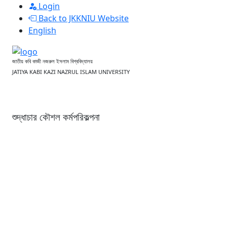
Login
Back to JKKNIU Website
English
জাতীয় কবি কাজী নজরুল ইসলাম বিশ্ববিদ্যালয়
JATIYA KABI KAZI NAZRUL ISLAM UNIVERSITY
HOME
ABOUT
CONTACT US
DOWNLOADS
D-NOTHI
শুদ্ধাচার কৌশল কর্মপরিকল্পনা