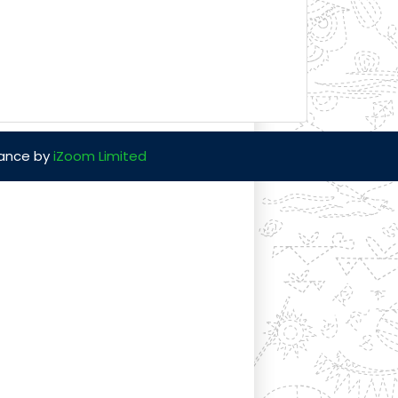
nance by
iZoom Limited