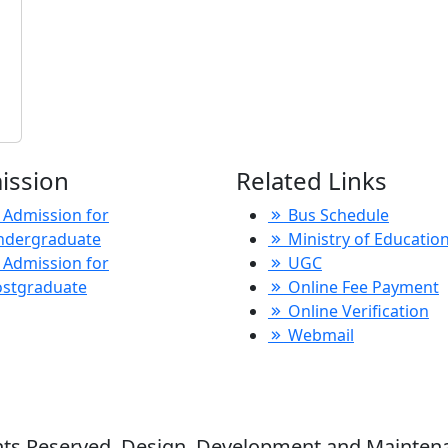
ission
Related Links
Admission for
Bus Schedule
ndergraduate
Ministry of Educatio
.
Admission for
UGC
ostgraduate
Online Fee Payment
Online Verification
া
Webmail
ights Reserved. Design, Development and Mainte