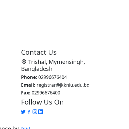
Contact Us
Trishal, Mymensingh,
Bangladesh
n
Phone:
02996676404
Email:
registrar@jkkniu.edu.bd
Fax:
02996676400
Follow Us On
nance by
ISSL