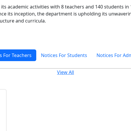
s academic activities with 8 teachers and 140 students in 
ince its inception, the department is upholding its unwaver
ucture and curricula.
s For Teachers
Notices For Students
Notices For Ad
View All