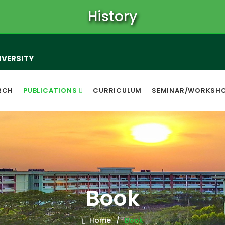
History
IVERSITY
RCH
PUBLICATIONS
CURRICULUM
SEMINAR/WORKSH
Book
Home
Book