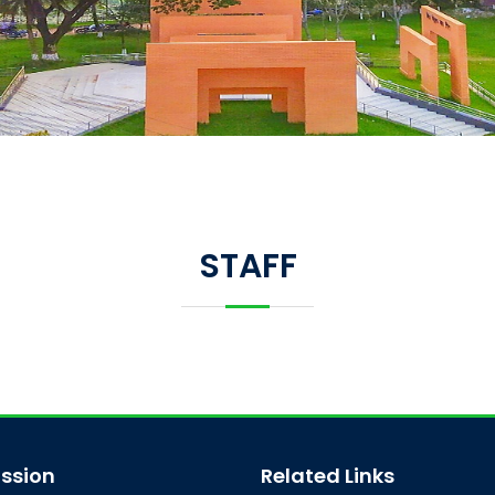
STAFF
ssion
Related Links