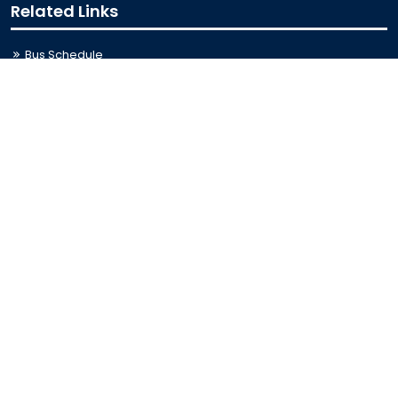
Related Links
Bus Schedule
Ministry of Education
UGC
Online Fee Payment
Online Verification
Webmail
Contact Us
Trishal, Mymensingh, Bangladesh
Phone:
02996676404
Email:
registrar@jkkniu.edu.bd
Fax:
02996676400
Follow Us On