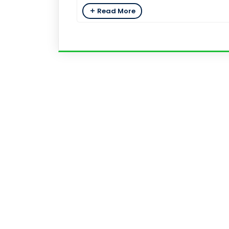
Read More
Academics
Admi
Academic Programs
Admi
Academic Calendar
Admis
Journal Access