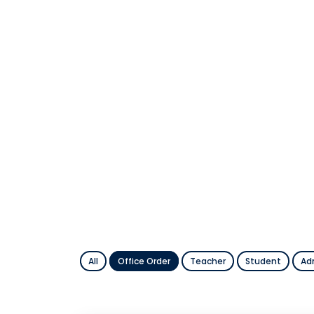
All
Office Order
Teacher
Student
Ad