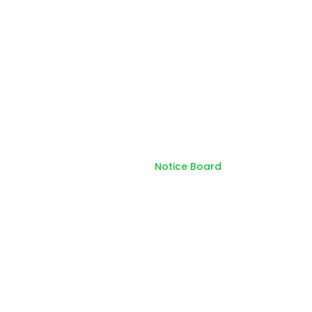
Notice Board
Home
Notice Board