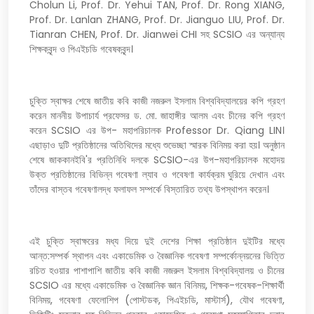
Cholun Li, Prof. Dr. Yehui TAN, Prof. Dr. Rong XIANG,
Prof. Dr. Lanlan ZHANG, Prof. Dr. Jianguo LIU, Prof. Dr.
Tianran CHEN, Prof. Dr. Jianwei CHI সহ SCSIO এর অন্যান্য
শিক্ষকবৃন্দ ও পিএইচডি গবেষকবৃন্দ।
চুক্তি স্বাক্ষর শেষে জাতীয় কবি কাজী নজরুল ইসলাম বিশ্ববিদ্যালয়ের কপি গ্রহণ
করেন মাননীয় উপাচার্য প্রফেসর ড. মো. জাহাঙ্গীর আলম এবং চীনের কপি গ্রহণ
করেন SCSIO এর উপ- মহাপরিচালক Professor Dr. Qiang LIN।
এছাড়াও দুটি প্রতিষ্ঠানের অতিথিদের মধ্যে শুভেচ্ছা স্মারক বিনিময় করা হয়। অনুষ্ঠান
শেষে জাককানইবি'র প্রতিনিধি দলকে SCSIO-এর উপ-মহাপরিচালক মহোদয়
উক্ত প্রতিষ্ঠানের বিভিন্ন গবেষণা ল্যাব ও গবেষণা কার্যক্রম ঘুরিয়ে দেখান এবং
তাঁদের বাস্তব গবেষণালদ্ধ ফলাফল সম্পর্কে বিস্তারিত তথ্য উপস্থাপন করেন।
এই চুক্তি স্বাক্ষরের মধ্য দিয়ে দুই দেশের শিক্ষা প্রতিষ্ঠান দুইটির মধ্যে
আন্ত:সম্পর্ক স্থাপন এবং একাডেমিক ও বৈজ্ঞানিক গবেষণা সম্পর্কোন্নয়নের ভিত্তি
রচিত হওয়ার পাশাপাশি জাতীয় কবি কাজী নজরুল ইসলাম বিশ্ববিদ্যালয় ও চীনের
SCSIO এর মধ্যে একাডেমিক ও বৈজ্ঞানিক জ্ঞান বিনিময়, শিক্ষক-গবেষক-শিক্ষার্থী
বিনিময়, গবেষণা ফেলোশিপ (পোস্টডক, পিএইচডি, মাস্টার্স), যৌথ গবেষণা,