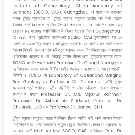
Institute of Oceanology, China Academy of
Sciences (SCSIO, CAS), Guangzhou এর মধ্যে এক সমঝোতা
স্মারক চুক্তি স্বাক্ষরিত হয়। চুক্তি স্বাক্ষর অনুষ্ঠানে জাতীয় কবি কাজী নজরুল
ইসলাম বিশ্ববিদ্যালয়ের মাননীয় উপাচার্য প্রফেসর ড. মো. জাহাঙ্গীর আলম এর
নেতৃত্বে চার সদস্যের প্রতিনিধিদল উপস্থিত ছিলেন। চীনের Guangzhou-
তে ১৯৫৯ সালে প্রতিষ্ঠিত স্বনামধন্য SCSIO, CAS ইন্সটিটিউটে গত ২৬
সেপ্টেম্বর ২০২৫ খ্রি. শুক্রবার এই চুক্তি স্বাক্ষরিত হয়। জাতীয় কবি কাজী নজরুল
ইসলাম বিশ্ববিদ্যালয়ের পক্ষে চুক্তিতে স্বাক্ষর করেন বিশ্ববিদ্যালয়ের ভারপ্রাপ্ত
রেজিস্ট্রার প্রফেসর ড. মো. মিজানুর রহমান, চীনের পক্ষে চুক্তিতে স্বাক্ষর করেন
SCSIO এর উপ-মহাপরিচালক Professor Dr. Qiang LIN এবং চুক্তিতে
প্রতিস্বাক্ষর করেন জাককানইবি'র মাননীয় ট্রেজারার প্রফেসর ড. জয়নুল আবেদীন
সিদ্দিকী ও SCSIO এর Laboratory of Oceanand Marginal
Sea Geology এর Professor Dr. Chuanxiu LUO। চুক্তি
স্বাক্ষরের পূর্বে প্রতিষ্ঠান দুটির পরিচিতি ও যৌথ ভবিষ্যৎ গবেষণা সম্ভাবনা
উপস্থাপন করেন Professor Dr. Md. Mijanur Rahman,
Professor Dr. Ashraf Ali Siddique, Professor Dr.
Chuanxiu LUO এবং Professor Dr. Jianwei CHI।
চুক্তি স্বাক্ষর অনুষ্ঠানে আরো উপস্থিত ছিলেন জাতীয় কবি কাজী নজরুল ইসলাম
বিশ্ববিদ্যালয়ের এনভায়রনমেন্টাল সায়েন্স অ্যান্ড ইঞ্জিনিয়ারিং বিভাগের প্রফেসর ড.
আশরাফ আলী সিদ্দিকী এবং চীনের SCSIO, CAS প্রতিষ্ঠানের Prof. Dr.