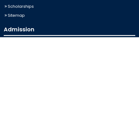
Scholarships
Sitemap
Admission
Admission for Undergraduate
Admission for Postgraduate
Related Links
Bus Schedule
Ministry of Education
UGC
Online Fee Payment
Online Verification
Webmail