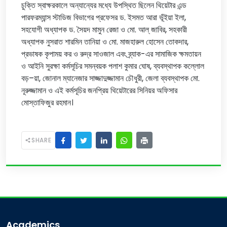
চুক্তি স্বাক্ষরকালে অন্যান্যের মধ্যে উপস্থিত ছিলেন থিয়েটার এন্ড
পারফরম্যান্স স্টাডিজ বিভাগের প্রফেসর ড. ইসমত আরা ভূঁইয়া ইলা,
সহযোগী অধ্যাপক ড. সৈয়দ মামুন রেজা ও মো. আল্ জাবির, সহকারী
অধ্যাপক নুসরাত শারমিন তানিয়া ও মো. মাজহারুল হোসেন তোকদার,
প্রভাষক কৃপাময় কর ও রুদ্র সাওজাল এবং ব্র্যাক-এর সামাজিক ক্ষমতায়ন
ও আইনি সুরক্ষা কর্মসূচির সমন্বয়ক পলাশ কুমার ঘোষ, ব্যবস্থাপক কল্লোল
বড়–য়া, জোনাল ম্যানেজার সাজ্জাদুজ্জামান চৌধুরী, জেলা ব্যবস্থাপক মো.
নূরুজ্জামান ও এই কর্মসূচির জনপ্রিয় থিয়েটারের সিনিয়র অফিসার
মোস্তাফিজুর রহমান।
SHARE
Academics