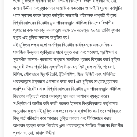
পক্ষে চুক্তিতে স্বাক্ষর করেন টিপিএস বিভাগের বিভাগীয় প্রধান ড. মো.
কামাল উদ্দীন এবং ব্র্যাক-এর সামাজিক ক্ষমতায়ন ও আইনি সুরক্ষা কর্মসূচির
পক্ষে স্বাক্ষর করেন উক্ত কর্মসূচির সহযোগী পরিচালক শাশ্বতী বিপ্লব।
বিশ্ববিদ্যালয়ের থিয়েটার এন্ড পারফরম্যান্স স্টাডিজ বিভাগের বিভাগীয়
প্রধানের কক্ষ সংলগ্ন কনফারেন্স কক্ষে ১৯ নভেম্বর ২০২৫ তারিখ বুধবার
দুপুরে এই চুক্তি স্বাক্ষর অনুষ্ঠিত হয়।
এই চুক্তির লক্ষ্য হলো জনপ্রিয় থিয়েটার কার্যক্রমকে একাডেমিক ও
সামাজিক উন্নয়ন প্রক্রিয়ার সাথে যুক্ত করা এবং গবেষণা, প্রশিক্ষণ ও
সৃজনশীল আদান-প্রদানের মাধ্যমে সামাজিক প্রভাব বিস্তার করা। চুক্তি
অনুযায়ী উভয় প্রতিষ্ঠান সৃজনশীল উদ্ভাবন, মিউচুয়াল লার্নিং, গবেষণা,
থিসিস, যৌথভাবে স্ক্রিপ্ট তৈরি, ইন্টার্নশশিপ, ফিল্ড ভিজিট এবং সম্মিলিত
পারফরম্যান্স উন্নয়নে একসাথে কাজ করা। এই চুক্তির মাধ্যমে ব্র্যাকের
জনপ্রিয় থিয়েটার এবং বিশ্ববিদ্যালয়ের থিয়েটার এন্ড পারফরম্যান্স স্টাডিজ
বিভাগের নাট্যচর্চা আরো ফলপ্রসূ হবে বলে আশাবাদ ব্যক্ত করেন
সংশ্লিষ্টগণ। জাতীয় কবি কাজী নজরুল ইসলাম বিশ্ববিদ্যালয় কর্তৃপক্ষের
অনুমোদনক্রমে এই চুক্তি একবছরের জন্য স্বাক্ষরিত হয়। তবে ভবিষ্যতে
কিছু শর্ত পরিবর্তন করে আবারও চুক্তি নবায়ন এবং দীর্ঘমেয়াদে করার
আশাবাদ ব্যক্ত করেন থিয়েটার এন্ড পারফরম্যান্স স্টাডিজ বিভাগের বিভাগীয়
প্রধান ড. মো. কামাল উদ্দীন।