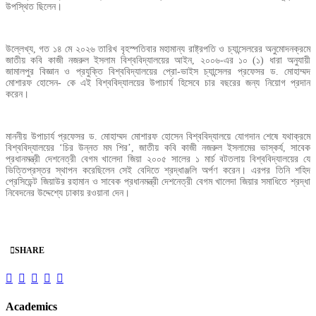
উপস্থিত ছিলেন।
উল্লেখ্য, গত ১৪ মে ২০২৬ তারিখ বৃহস্পতিবার মহামান্য রাষ্ট্রপতি ও চ্যান্সেলরের অনুমোদনক্রমে
জাতীয় কবি কাজী নজরুল ইসলাম বিশ্ববিদ্যালয়ের আইন, ২০০৬-এর ১০ (১) ধারা অনুযায়ী
জামালপুর বিজ্ঞান ও প্রযুক্তি বিশ্ববিদ্যালয়ের প্রো-ভাইস চ্যান্সেলর প্রফেসর ড. মোহাম্মদ
মোশারফ হোসেন- কে এই বিশ্ববিদ্যালয়ের উপাচার্য হিসেবে চার বছরের জন্য নিয়োগ প্রদান
করেন।
মাননীয় উপাচার্য প্রফেসর ড. মোহাম্মদ মোশারফ হোসেন বিশ্ববিদ্যালয়ে যোগদান শেষে যথাক্রমে
বিশ্ববিদ্যালয়ের ‘চির উন্নত মম শির’, জাতীয় কবি কাজী নজরুল ইসলামের ভাস্কর্য, সাবেক
প্রধানমন্ত্রী দেশনেত্রী বেগম খালেদা জিয়া ২০০৫ সালের ১ মার্চ বটতলায় বিশ্ববিদ্যালয়ের যে
ভিত্তিপ্রস্তর স্থাপন করেছিলেন সেই বেদিতে শ্রদ্ধাঞ্জলি অর্পণ করেন। এরপর তিনি শহিদ
প্রেসিডেন্ট জিয়াউর রহামান ও সাবেক প্রধানমন্ত্রী দেশনেত্রী বেগম খালেদা জিয়ার সমাধিতে শ্রদ্ধা
নিবেদনের উদ্দেশ্যে ঢাকায় রওয়ানা দেন।
SHARE
Academics