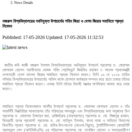
News Details
নজরুল বিশ্ববিদ্যালয়ের নবনিযুক্ত উপাচার্যের শহিদ জিয়া ও বেগম জিয়ার সমাধিতে শ্রদ্ধা
নিবেদন
Published: 17-05-2026
Updated: 17-05-2026 11:32:53
জাতীয় কবি কাজী নজরুল ইসলাম বিশ্ববিদ্যালয়ের নবনিযুক্ত উপাচার্য প্রফেসর ড. মোহাম্মদ
মোশারফ হোসেন স্বাধীনতার ঘোষক শহিদ প্রেসিডেন্ট জিয়াউর রহামান ও সাবেক প্রধানমন্ত্রী
দেশনেত্রী বেগম খালেদা জিয়ার সমাধিতে শ্রদ্ধা নিবেদন করেন। তিনি ১৬ মে ২০২৬ তারিখ
শনিবার বিশ্ববিদ্যালয়ের উপাচার্যের অফিস কক্ষে যোগদান কার্যক্রম সম্পন্ন করে রাতে ঢাকায় তাঁদের
সমাধিতে শ্রদ্ধা নিবেদন করেন। এসময় তিনি তাঁদের বিদেহী আত্মার মাগফিরাত কামনা করে দোয়া
করেন।
সমাধিতে শ্রদ্ধা নিবেদনকালে মাননীয় উপাচার্য প্রফেসর ড. মোহাম্মদ মোশারফ হোসেন ও তাঁর
সহধর্মিণী ভিক্টোরিয়া আক্তারসহ তাঁর পরিবারের সদস্যবৃন্দ এবং বিশ্ববিদ্যালয়ের কলা অনুষদের ডিন
প্রফেসর ড. মোহাম্মদ ইমদাদুল হুদা, রেজিস্ট্রার (ভারপ্রাপ্ত) প্রফেসর ড. মো. মিজানুর রহমান,
বিদ্রোহী হলের প্রভোস্ট প্রফেসর ড. মো. সাইফুল ইসলাম, বাংলা ভাষা ও সাহিত্য বিভাগের
বিভাগীয় প্রধান প্রফেসর ড. মো. হাবিব-উল-মাওলা (মাওলা-প্রিন্স), ইন্সটিটিউশনাল কোয়ালিটি
অ্যাশুরেন্স সেল (আইকিউএসি) এর পরিচালক প্রফেসর মো. তানজিল হোসেন ও শুভানুধ্যায়ীগণ