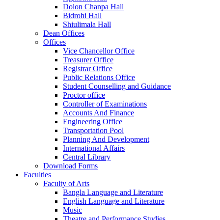
Dolon Chanpa Hall
Bidrohi Hall
Shiulimala Hall
Dean Offices
Offices
Vice Chancellor Office
Treasurer Office
Registrar Office
Public Relations Office
Student Counselling and Guidance
Proctor office
Controller of Examinations
Accounts And Finance
Engineering Office
Transportation Pool
Planning And Development
International Affairs
Central Library
Download Forms
Faculties
Faculty of Arts
Bangla Language and Literature
English Language and Literature
Music
Theatre and Performance Studies