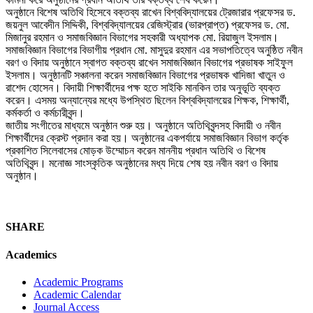
অনুষ্ঠানে বিশেষ অতিথি হিসেবে বক্তব্য রাখেন বিশ্ববিদ্যালয়ের ট্রেজারার প্রফেসর ড.
জয়নুল আবেদীন সিদ্দিকী, বিশ্ববিদ্যালয়ের রেজিস্ট্রার (ভারপ্রাপ্ত) প্রফেসর ড. মো.
মিজানুর রহমান ও সমাজবিজ্ঞান বিভাগের সহকারী অধ্যাপক মো. রিয়াজুল ইসলাম।
সমাজবিজ্ঞান বিভাগের বিভাগীয় প্রধান মো. মাসুদুর রহমান এর সভাপতিত্বে অনুষ্ঠিত নবীন
বরণ ও বিদায় অনুষ্ঠানে স্বাগত বক্তব্য রাখেন সমাজবিজ্ঞান বিভাগের প্রভাষক সাইফুল
ইসলাম। অনুষ্ঠানটি সঞ্চালনা করেন সমাজবিজ্ঞান বিভাগের প্রভাষক খাদিজা খাতুন ও
রাশেদ হোসেন। বিদায়ী শিক্ষার্থীদের পক্ষ হতে সাইকি মানকিন তার অনুভূতি ব্যক্ত
করেন। এসময় অন্যান্যের মধ্যে উপস্থিত ছিলেন বিশ্ববিদ্যালয়ের শিক্ষক, শিক্ষার্থী,
কর্মকর্তা ও কর্মচারীবৃন্দ।
জাতীয় সংগীতের মাধ্যমে অনুষ্ঠান শুরু হয়। অনুষ্ঠানে অতিথিবৃন্দসহ বিদায়ী ও নবীন
শিক্ষার্থীদের ক্রেস্ট প্রদান করা হয়। অনুষ্ঠানের একপর্যায়ে সমাজবিজ্ঞান বিভাগ কর্তৃক
প্রকাশিত সিলেবাসের মোড়ক উম্মোচন করেন মাননীয় প্রধান অতিথি ও বিশেষ
অতিথিবৃন্দ। মনোজ্ঞ সাংস্কৃতিক অনুষ্ঠানের মধ্য দিয়ে শেষ হয় নবীন বরণ ও বিদায়
অনুষ্ঠান।
SHARE
Academics
Academic Programs
Academic Calendar
Journal Access