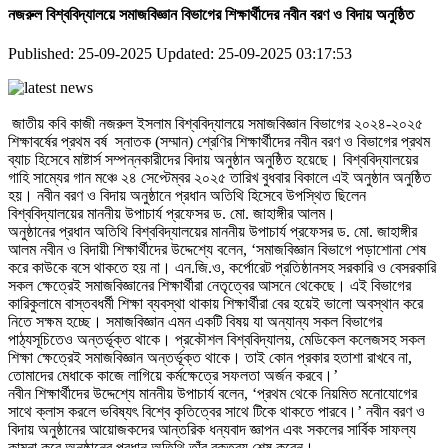
নজরুল বিশ্ববিদ্যালয়ে সমাজবিজ্ঞান বিভাগের শিক্ষার্থীদের নবীন বরণ ও বিদায় অনুষ্ঠিত
Published: 25-09-2025
Updated: 25-09-2025 03:17:53
জাতীয় কবি কাজী নজরুল ইসলাম বিশ্ববিদ্যালয়ে সমাজবিজ্ঞান বিভাগের ২০২৪-২০২৫
শিক্ষাবর্ষের প্রথম বর্ষ স্নাতক (সম্মান) শ্রেণির শিক্ষার্থীদের নবীন বরণ ও বিভাগের প্রথম
ব্যাচ হিসেবে মাষ্টার্স সম্পন্নকারীদের বিদায় অনুষ্ঠান অনুষ্ঠিত হয়েছে। বিশ্ববিদ্যালয়ের
গাহি সাম্যের গান মঞ্চে ২৪ সেপ্টেম্বর ২০২৫ তারিখ বুধবার বিকালে এই অনুষ্ঠান অনুষ্ঠিত
হয়। নবীন বরণ ও বিদায় অনুষ্ঠানে প্রধান অতিথি হিসেবে উপস্থিত ছিলেন
বিশ্ববিদ্যালয়ের মাননীয় উপাচার্য প্রফেসর ড. মো. জাহাঙ্গীর আলম।
অনুষ্ঠানের প্রধান অতিথি বিশ্ববিদ্যালয়ের মাননীয় উপাচার্য প্রফেসর ড. মো. জাহাঙ্গীর
আলম নবীন ও বিদায়ী শিক্ষার্থীদের উদ্দেশ্যে বলেন, ‘সমাজবিজ্ঞান বিভাগে পড়াশোনা শেষ
করে কাউকে বসে থাকতে হয় না। এন.জি.ও, কর্পোরেট প্রতিষ্ঠানসহ সরকারি ও বেসরকারি
সকল ক্ষেত্রেই সমাজবিজ্ঞানের শিক্ষার্থীরা নেতৃত্বের আসনে থেকেছে। এই বিভাগের
কারিকুলামে বাস্তবধর্মী শিক্ষা ব্যবস্থা থাকায় শিক্ষার্থীরা বের হয়েই ভালো অবস্থান করে
নিতে সক্ষম হচ্ছে। সমাজবিজ্ঞান এমন একটি বিষয় যা অন্যান্য সকল বিভাগের
পাঠ্যসূচিতেও অন্তর্ভূক্ত থাকে। প্রকৌশল বিশ্ববিদ্যালয়, মেডিকেল কলেজসহ সকল
শিক্ষা ক্ষেত্রেই সমাজবিজ্ঞান অন্তর্ভূক্ত থাকে। তাই কোন প্রকার হতাশা রাখবে না,
তোমাদের মেধাকে কাজে লাগিয়ে কর্মক্ষেত্রে সফলতা অর্জন করবে।’
নবীন শিক্ষার্থীদের উদ্দেশ্যে মাননীয় উপাচার্য বলেন, ‘প্রথম থেকে নিয়মিত মনোযোগের
সাথে ক্লাস করলে ভবিষ্যৎ বিশ্বে কৃতিত্বের সাথে টিকে থাকতে পারবে।’ নবীন বরণ ও
বিদায় অনুষ্ঠানের আয়োজকদের আন্তরিক ধন্যবাদ জ্ঞাপন এবং সকলের সার্বিক সাফল্য
কামনা করে অনুষ্ঠানের প্রধান অতিথি তাঁর বক্তব্য শেষ করেন।