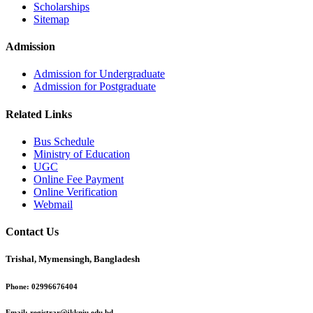
Scholarships
Sitemap
Admission
Admission for Undergraduate
Admission for Postgraduate
Related Links
Bus Schedule
Ministry of Education
UGC
Online Fee Payment
Online Verification
Webmail
Contact Us
Trishal, Mymensingh, Bangladesh
Phone:
02996676404
Email:
registrar@jkkniu.edu.bd