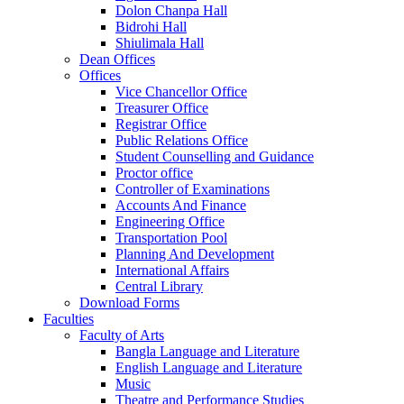
Dolon Chanpa Hall
Bidrohi Hall
Shiulimala Hall
Dean Offices
Offices
Vice Chancellor Office
Treasurer Office
Registrar Office
Public Relations Office
Student Counselling and Guidance
Proctor office
Controller of Examinations
Accounts And Finance
Engineering Office
Transportation Pool
Planning And Development
International Affairs
Central Library
Download Forms
Faculties
Faculty of Arts
Bangla Language and Literature
English Language and Literature
Music
Theatre and Performance Studies