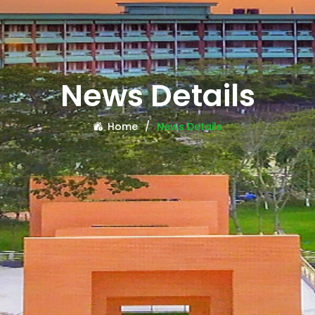
News Details
Home
News Details