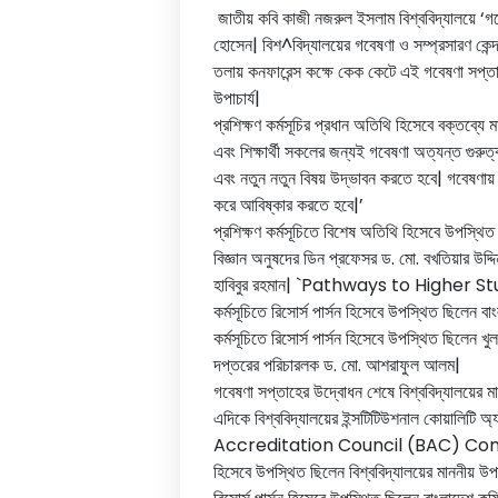
জাতীয় কবি কাজী নজরুল ইসলাম বিশ্ববিদ্যালয়ে ‘গবে
হোসেন| বিশ^বিদ্যালয়ের গবেষণা ও সম্প্রসারণ কে
তলায় কনফারেন্স কক্ষে কেক কেটে এই গবেষণা সপ্তাহে
উপাচার্য|
প্রশিক্ষণ কর্মসূচির প্রধান অতিথি হিসেবে বক্তব্য
এবং শিক্ষার্থী সকলের জন্যই গবেষণা অত্যন্ত গুরুত
এবং নতুন নতুন বিষয় উদ্ভাবন করতে হবে| গবেষণায়
করে আবিষ্কার করতে হবে|’
প্রশিক্ষণ কর্মসূচিতে বিশেষ অতিথি হিসেবে উপস্থি
বিজ্ঞান অনুষদের ডিন প্রফেসর ড. মো. বখতিয়ার উদ
হাবিবুর রহমান| `Pathways to Higher 
কর্মসূচিতে রিসোর্স পার্সন হিসেবে উপস্থিত ছিলেন ব
কর্মসূচিতে রিসোর্স পার্সন হিসেবে উপস্থিত ছিলেন খুল
দপ্তরের পরিচারলক ড. মো. আশরাফুল আলম|
গবেষণা সপ্তাহের উদ্বোধন শেষে বিশ্ববিদ্যালয়ের 
এদিকে বিশ্ববিদ্যালয়ের ইন্সটিটিউশনাল কো
Accreditation Council (BAC) Compliance’ শীর
হিসেবে উপস্থিত ছিলেন বিশ্ববিদ্যালয়ের মাননীয় 