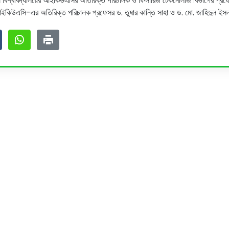
ৃষি বিশ্ববিদ্যালয়ের আইকিউএসির অতিরিক্ত পরিচালক ও ফিসারিজ টেকনোলজি বিভাগের প্রফেসর
 আইকিউএসি-এর অতিরিক্ত পরিচালক প্রফেসর ড. তুষার কান্তি সাহা ও ড. মো. জাহিদুল ইস
ssion
Related Links
ssion for Undergraduate
Bus Schedule
sion for Postgraduate
Ministry of Education
UGC
Online Fee Payment
Online Verification
Webmail