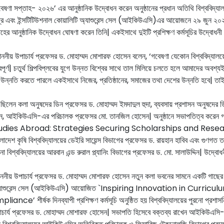
ষণা সপ্তাহ- ২০২৬’ এর আনুষ্ঠানিক উদ্বোধন করেন অনুষ্ঠানের প্রধান অতিথি বিশ্ববিদ্যাল
ন্দ্র এবং ইন্সটিটিউশনাল কোয়ালিটি অ্যাশুরেন্স সেল (আইকিউএসি)এর আয়োজনে ২৯ জুন ২০
র আনুষ্ঠানিক উদ্বোধন ঘোষণা করেন তিনি| একইসাথে দুইটি প্রশিক্ষণ কর্মসূচির উদ্বোধনী প
ে মাননীয় উপাচার্য প্রফেসর ড. মোহাম্মদ মোশারফ হোসেন বলেন, ‘গবেষণা যেকোন বিশ্ববিদ্যালয়
্বপূর্ণ| চতুর্থ শিল্পবিপ্লবের যুগে উন্নত বিশ্বের সাথে তাল মিলিয়ে চলতে হলে আমাদের অব
 উন্নতি করতে পারলে একইসাথে নিজের, প্রতিষ্ঠানের, সমাজের তথা দেশের উন্নতি হবে| 
ত ছিলেন কলা অনুষদের ডিন প্রফেসর ড. মোহাম্মদ ইমদাদুল হুদা, ব্যবসায় প্রশাসন অনুষদে
্দিন, আইকিউএসি-এর পরিচালক প্রফেসর মো. তানজিল হোসেন| অনুষ্ঠানে সভাপতিত্ব করেন গবে
Studies Abroad: Strategies Securing Scholarships and Research 
াংলাদেশ কৃষি বিশ্ববিদ্যালয়ের ডেইরি সায়েন্স বিভাগের প্রফেসর ড. রায়হান হাবিব এবং গুণগত ত
না বিশ্ববিদ্যালয়ের আরবান এন্ড রুরাল প্ল্যানিং বিভাগের প্রফেসর ড. মো. সালাউদ্দিন| উদ্বোধনী
মাননীয় উপাচার্য প্রফেসর ড. মোহাম্মদ মোশারফ হোসেন নতুন কলা ভবনের সামনে একটি গাছের
য়ালিটি অ্যাশুরেন্স সেল (আইকিউএসি) আয়োজিত `Inspiring Innovation in C
্ষক দিনব্যাপী প্রশিক্ষণ কর্মসূচি অনুষ্ঠিত হয় বিশ্ববিদ্যালয়ের পুরনো প্রশাসনিক
উপাচার্য প্রফেসর ড. মোহাম্মদ মোশারফ হোসেন| সভাপতি হিসেবে বক্তব্য রাখেন আইকিউএ