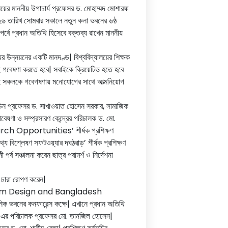
য়ের মাননীয় উপাচার্য প্রফেসর ড. মোহাম্মদ মোশারফ
২৬ তারিখ সোমবার সকালে নতুন কলা ভবনের ৬ষ্ঠ
র্বে প্রধান অতিথি হিসেবে বক্তব্য রাখেন মাননীয়
ের উন্নয়নের একটি মানদণ্ড| বিশ্ববিদ্যালয়ের শিক্ষক
শ্যই গবেষণা করতে হবে| সবাইকে ক্রিয়েটিভ হতে হবে
তাই সকলকে গবেগষণায় মনোযোগের সাথে আত্মনিয়োগ
র ডিন প্রফেসর ড. সাখাওয়াত হোসেন সরকার, সামাজিক
ষণা ও সম্প্রসারণ কেন্দ্রের পরিচালক ড. মো.
Opportunities’ শীর্ষক প্রশিক্ষণ
থ্য বিশ্লেষণ সফটওয়্যার দঘঠরাড়’ শীর্ষক প্রশিক্ষণ
 পর্ব সঞ্চালনা করেন ছাত্র পরামর্শ ও নির্দেশনা
 চারা রোপণ করেন|
urriculum Design and Bangladesh
 ভবনের কনফারেন্স কক্ষে| এখানে প্রধান অতিথি
সি-এর পরিচালক প্রফেসর মো. তানজিল হোসেন|