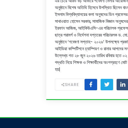
এর চেয়ে আরও বড় আকারে গবেষণা মেলার আয়োজন করা 
অনুষ্ঠানে বিশেষ অতিথি হিসেবে উপস্থিত ছিলেন বাং
ইসলাম বিশ্ববিদ্যালয়ের কলা অনুষদের ডিন প্রফেসর
সাখাওয়াত হোসেন সরকার, সামাজিক বিজ্ঞান অনুষদের 
ইরফান আজিজ, আইকিউএসি-এর পরিচালক প্রফেসর মো. ত
ছাত্র পরামর্শ ও নির্দেশনা দপ্তরের পরিচারলক ড. 
অনুষ্ঠানে ‘গবেষণা সপ্তাহ- ২০২৬’ উপলক্ষ্যে প্রকা
আইডিয়া কম্পিটিশনে চ্যাম্পিয়ণ ও রানার আপদের সনদ
উল্লেখ্য গত ২৮ জুন ২০২৬ তারিখ রবিবার হতে ০২ 
পদ্ধতি নিয়ে শিক্ষক ও শিক্ষার্থীদের অংশগ্রহণে মো
হয়|
SHARE