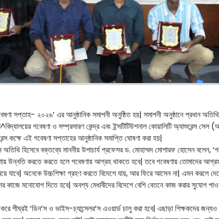
ষণা সপ্তাহ- ২০২৬’ এর আনুষ্ঠানিক সমাপনী অনুষ্ঠিত হয়| সমাপনী অনুষ্ঠানে প্রধান অতিথি
শ^বিদ্যালয়ের গবেষণা ও সম্প্রসারণ কেন্দ্র এবং ইন্সটিটিউশনাল কোয়ালিটি অ্যাশুরেন্
ন্স কক্ষে এই গবেষণা সপ্তাহের আনুষ্ঠানিক সমাপ্তি ঘোষণা করা হয়|
 অতিথি হিসেবে বক্তব্যে মাননীয় উপাচার্য প্রফেসর ড. মোহাম্মদ মোশারফ হোসেন বলেন, ‘গব
| গবেষণায় উন্নতি করতে করতে হলে গবেষণায় আগ্রহ থাকতে হবে| তবে গবেষণায় তোমাদের আগ্
য়ে যাবে| অনেকে উচ্চশিক্ষা গ্রহণ করতে বিদেশে যায়, আর ফিরে আসেন না| এমন করলে দে
ে দেশের কাজে মনোযোগ দিতে হবে| অবশ্য মেধাবীদের বিদেশে বেশি বেতনে কাজ করার সুযোগ প
রে শীঘ্রই ‘ডিন’স ও ভাইস-চ্যান্সেলর’স এওয়ার্ড চালু করা হবে| এছাড়া শিক্ষকদের জন্যও 