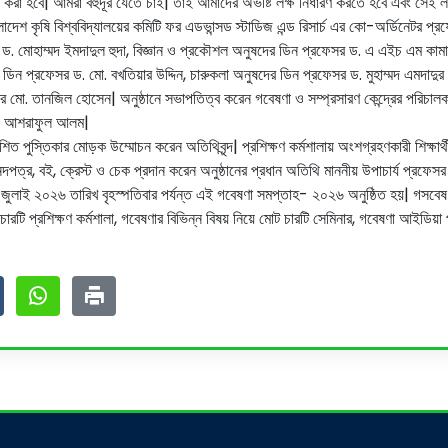
হবে| আমরা বহুদূর যেতে চাই| তাই আমাদের অভীষ্ট লক্ষ নির্ধারণ করতে হবে এবং সেই লক
লাদেশ কৃষি বিশ্ববিদ্যালয়ের কমিটি ফর এডভান্সড স্টাডিজ এন্ড রিসার্চ এর কো-অর্ডিনেটর 
 ড. মোহাম্মদ ইমদাদুল হুদা, বিজ্ঞান ও প্রকৌশল অনুষদের ডিন প্রফেসর ড. এ এইচ এম কামা
ডিন প্রফেসর ড. মো. বখতিয়ার উদ্দিন, চারুকলা অনুষদের ডিন প্রফেসর ড. মুহাম্মদ এমদাদু
ানজিল হোসেন| অনুষ্ঠানে সভাপতিত্ব করেন গবেষণা ও সম্প্রসারণ কেন্দ্রের পরিচালক ড. 
মো. আশরাফুল আলম|
শিত পুস্তিকার মোড়ক উম্মোচন করেন অতিথিবৃন্দ| প্রশিক্ষণ কর্মশালায় অংশগ্রহণকারী শিক্ষ
পত্র, বই, ক্রেস্ট ও চেক প্রদান করেন অনুষ্ঠানের প্রধান অতিথি মাননীয় উপাচার্য প্রফে
জুলাই ২০২৬ তারিখ বৃহস্পতিবার পর্যন্ত এই গবেষণা সমপ্তাহ- ২০২৬ অনুষ্ঠিত হয়| গসবেষ
ট চারটি প্রশিক্ষণ কর্মশালা, গবেষণার বিভিন্ন বিষয় নিয়ে মোট চারটি সেমিনার, গবেষণা আইডি