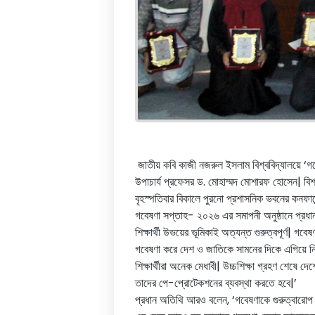
জাতীয় কবি কাজী নজরুল ইসলাম বিশ্ববিদ্যালয়ে ‘গবে
উপাচার্য প্রফেসর ড. মোহাম্মদ মোশারফ হোসেন| বি
বৃহস্পতিবার বিকালে পুরনো প্রশাসনিক ভবনের কনফারে
গবেষণা সপ্তাহ- ২০২৬ এর সমাপনী অনুষ্ঠানে প্রধান
শিক্ষার্থী উভয়ের ভূমিকাই অত্যন্ত গুরুত্বপূর্ণ
গবেষণা করে দেশ ও জাতিকে সামনের দিকে এগিয়ে নি
শিক্ষার্থীরা অনেক মেধাবী| উচ্চশিক্ষা গ্রহণ শেষ
তাদের পে-প্রোটেকশনের ব্যবস্থা করতে হবে|’
প্রধান অতিথি আরও বলেন, ‘গবেষণাকে গুরুত্বারোপ ক