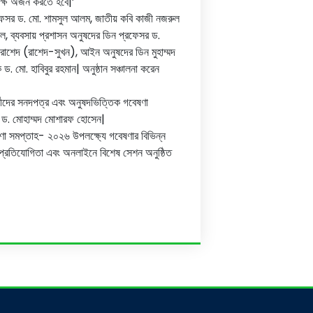
্ষ অর্জন করতে হবে|’
প্রফেসর ড. মো. শামসুল আলম, জাতীয় কবি কাজী নজরুল
ল, ব্যবসায় প্রশাসন অনুষদের ডিন প্রফেসর ড.
র রাশেদ (রাশেদ-সুখন), আইন অনুষদের ডিন মুহাম্মদ
মো. হাবিবুর রহমান| অনুষ্ঠান সঞ্চালনা করেন
ার্থীদের সনদপত্র এবং অনুষদভিত্তিক গবেষণা
সর ড. মোহাম্মদ মোশারফ হোসেন|
ণা সমপ্তাহ- ২০২৬ উপলক্ষ্যে গবেষণার বিভিন্ন
য়া প্রতিযোগিতা এবং অনলাইনে বিশেষ সেশন অনুষ্ঠিত