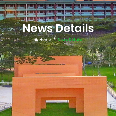
News Details
Home
News Details