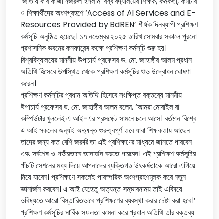
জাতীয় কবি কাজী নজরুল ইসলাম বিশ্ববিদ্যালয়ের শিক্ষক, কর্মকর্তা, কর্মচারী
ও শিক্ষার্থীদের অংশগ্রহণে ‘Access of AI Services and E-
Resources Provided by BdREN’ শীর্ষক দিনব্যাপী প্রশিক্ষণ
কর্মসূচি অনুষ্ঠিত হয়েছে। ১৭ নভেম্বর ২০২৫ তারিখ সোমবার সকালে পুরনো
প্রশাসনিক ভবনের কনফারেন্স কক্ষে প্রশিক্ষণ কর্মসূচি শুরু হয়।
বিশ্ববিদ্যালয়ের মাননীয় উপাচার্য প্রফেসর ড. মো. জাহাঙ্গীর আলম প্রধান
অতিথি হিসেবে উপস্থিত থেকে প্রশিক্ষণ কর্মসূচির শুভ উদ্বোধন ঘোষণা
করেন।
প্রশিক্ষণ কর্মসূচির প্রধান অতিথি হিসেবে সংক্ষিপ্ত বক্তব্যে মাননীয়
উপাচার্য প্রফেসর ড. মো. জাহাঙ্গীর আলম বলেন, ‘আমরা মোবাইল বা
কম্পিউটার খুললেই এ আই-এর প্রসপেক্ট সামনে চলে আসে। বর্তমান বিশ্বে
এ আই সকলের জন্যই অত্যন্ত গুরুত্বপূর্ণ তবে যারা শিক্ষকতায় আছেন
তাদের জন্য কত বেশি জরুরি তা এই প্রশিক্ষণের মাধ্যমে জানতে পারবেন
এবং সর্বশেষ ও গভীরভাবে জ্ঞানার্জন করতে পারবেন। এই প্রশিক্ষণ কর্মসূচির
পাঁচটি সেশনের মধ্য দিয়ে আপনাদের ব্যক্তিগত উৎকর্ষতাকে আরো এগিয়ে
নিয়ে যাবেন। প্রশিক্ষণে সকলেই পারস্পরিক অংশগ্রহণমূলক করে নতুন
জ্ঞানার্জন করবেন। এ আই যেহেতু অত্যন্ত সম্ভাবনাময় তাই এবিষয়ে
ভবিষ্যতে আরো বিস্তারিতভাবে প্রশিক্ষণের ব্যবস্থা করার চেষ্টা করা হবে।’
প্রশিক্ষণ কর্মসূচির সার্বিক সফলতা কামনা করে প্রধান অতিথি তাঁর বক্তব্য