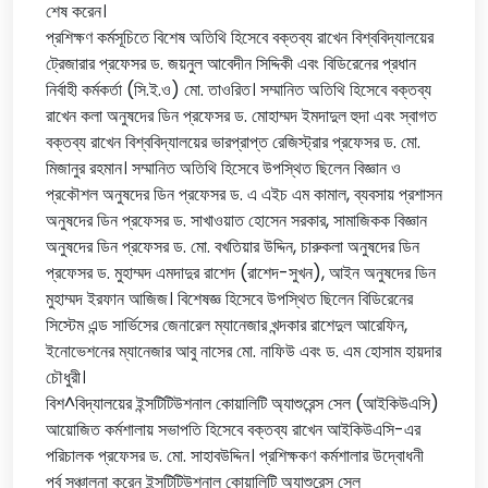
শেষ করেন।
প্রশিক্ষণ কর্মসূচিতে বিশেষ অতিথি হিসেবে বক্তব্য রাখেন বিশ্ববিদ্যালয়ের
ট্রেজারার প্রফেসর ড. জয়নুল আবেদীন সিদ্দিকী এবং বিডিরেনের প্রধান
নির্বাহী কর্মকর্তা (সি.ই.ও) মো. তাওরিত। সম্মানিত অতিথি হিসেবে বক্তব্য
রাখেন কলা অনুষদের ডিন প্রফেসর ড. মোহাম্মদ ইমদাদুল হুদা এবং স্বাগত
বক্তব্য রাখেন বিশ্ববিদ্যালয়ের ভারপ্রাপ্ত রেজিস্ট্রার প্রফেসর ড. মো.
মিজানুর রহমান। সম্মানিত অতিথি হিসেবে উপস্থিত ছিলেন বিজ্ঞান ও
প্রকৌশল অনুষদের ডিন প্রফেসর ড. এ এইচ এম কামাল, ব্যবসায় প্রশাসন
অনুষদের ডিন প্রফেসর ড. সাখাওয়াত হোসেন সরকার, সামাজিকক বিজ্ঞান
অনুষদের ডিন প্রফেসর ড. মো. বখতিয়ার উদ্দিন, চারুকলা অনুষদের ডিন
প্রফেসর ড. মুহাম্মদ এমদাদুর রাশেদ (রাশেদ-সুখন), আইন অনুষদের ডিন
মুহাম্মদ ইরফান আজিজ। বিশেষজ্ঞ হিসেবে উপস্থিত ছিলেন বিডিরেনের
সিস্টেম এন্ড সার্ভিসের জেনারেল ম্যানেজার খন্দকার রাশেদুল আরেফিন,
ইনোভেশনের ম্যানেজার আবু নাসের মো. নাফিউ এবং ড. এম হোসাম হায়দার
চৌধুরী।
বিশ^বিদ্যালয়ের ইন্সটিটিউশনাল কোয়ালিটি অ্যাশুরেন্স সেল (আইকিউএসি)
আয়োজিত কর্মশালায় সভাপতি হিসেবে বক্তব্য রাখেন আইকিউএসি-এর
পরিচালক প্রফেসর ড. মো. সাহাবউদ্দিন। প্রশিক্ষকণ কর্মশালার উদ্বোধনী
পর্ব সঞ্চালনা করেন ইন্সটিটিউশনাল কোয়ালিটি অ্যাশুরেন্স সেল