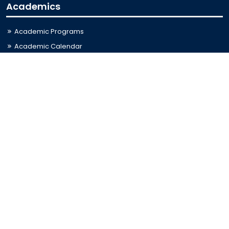
Academics
Academic Programs
Academic Calendar
Journal Access
Scholarships
Sitemap
Admission
Admission for Undergraduate
Admission for Postgraduate
Related Links
Bus Schedule
Ministry of Education