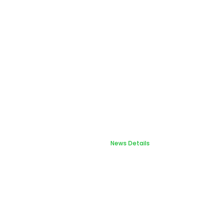
News Details
Home
News Details