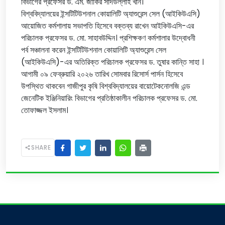
বিভাগের প্রফেসর ড. এম. জাকির সাদউল্লাহ খান।
বিশ্ববিদ্যালয়ের ইন্সটিটিউশনাল কোয়ালিটি অ্যাশুরেন্স সেল (আইকিউএসি)
আয়োজিত কর্মশালায় সভাপতি হিসেবে বক্তব্য রাখেন আইকিউএসি-এর
পরিচালক প্রফেসর ড. মো. সাহাবউদ্দিন। প্রশিক্ষকণ কর্মশালার উদ্বোধনী
পর্ব সঞ্চালনা করেন ইন্সটিটিউশনাল কোয়ালিটি অ্যাশুরেন্স সেল
(আইকিউএসি)-এর অতিরিক্ত পরিচালক প্রফেসর ড. তুষার কান্তি সাহা ।
আগামী ০৯ ফেব্রুয়ারি ২০২৬ তারিখ সোমবার রিসোর্স পার্সন হিসেবে
উপস্থিত থাকবেন গাজীপুর কৃষি বিশ্ববিদ্যালয়ের বায়োটেকনোলজি এন্ড
জেনেটিক ইঞ্জিনিয়ারিং বিভাগের প্রতিষ্ঠাকালীন পরিচালক প্রফেসর ড. মো.
তোফাজ্জল ইসলাম।
SHARE