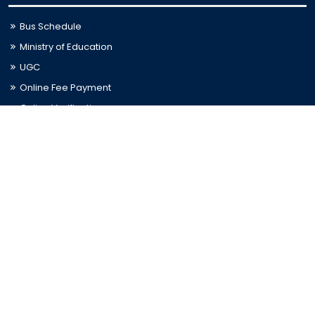
Bus Schedule
Ministry of Education
UGC
Online Fee Payment
Online Verification
Webmail
Contact Us
Trishal, Mymensingh, Bangladesh
Phone:
02996676404
Email:
registrar@jkkniu.edu.bd
Fax:
02996676400
Follow Us On