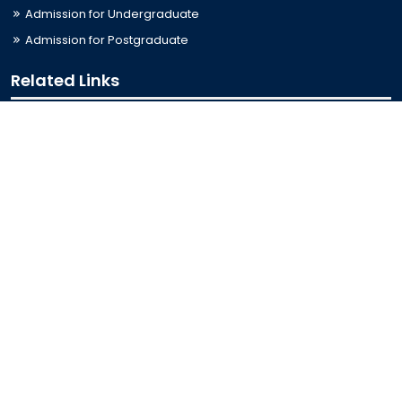
Admission for Undergraduate
Admission for Postgraduate
Related Links
Bus Schedule
Ministry of Education
UGC
Online Fee Payment
Online Verification
Webmail
Contact Us
Trishal, Mymensingh, Bangladesh
Phone:
02996676404
Email:
registrar@jkkniu.edu.bd