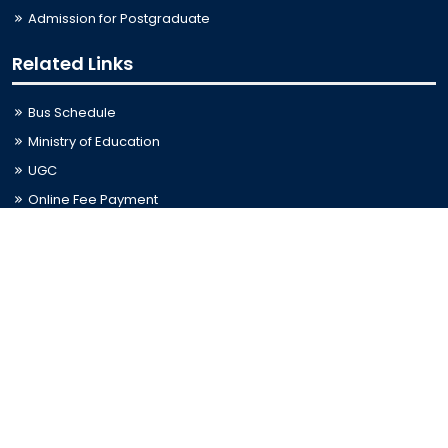
Admission for Postgraduate
Related Links
Bus Schedule
Ministry of Education
UGC
Online Fee Payment
Online Verification
Webmail
Contact Us
Trishal, Mymensingh, Bangladesh
Phone:
02996676404
Email:
registrar@jkkniu.edu.bd
Fax:
02996676400