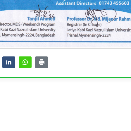
ssion
Related Links
ssion for Undergraduate
Bus Schedule