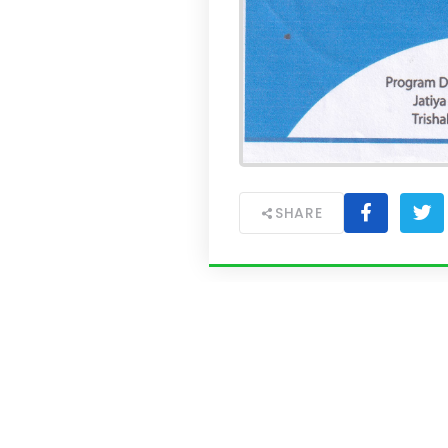
SHARE
Academics
Admi
Academic Programs
Admi