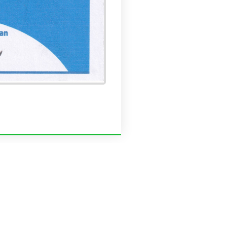
Contact Us
Trishal, Mymensingh, Bangladesh