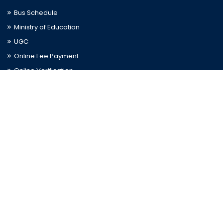
Bus Schedule
Ministry of Education
UGC
Online Fee Payment
Online Verification
Webmail
Contact Us
Trishal, Mymensingh, Bangladesh
Phone:
02996676404
Email:
registrar@jkkniu.edu.bd
Fax:
02996676400
Follow Us On