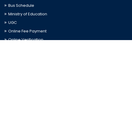
Bus Schedule
Ministry of Education
UGC
Online Fee Payment
Online Verification
Webmail
Contact Us
Trishal, Mymensingh, Bangladesh
Phone:
02996676404
Email:
registrar@jkkniu.edu.bd
Fax:
02996676400
Follow Us On