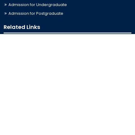
Admission for Undergraduate
Admission for Postgraduate
Related Links
Bus Schedule
Ministry of Education
UGC
Online Fee Payment
Online Verification
Webmail
Contact Us
Trishal, Mymensingh, Bangladesh
Phone:
02996676404
Email:
registrar@jkkniu.edu.bd